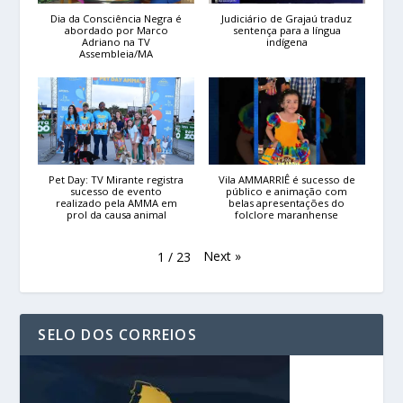
Dia da Consciência Negra é
Judiciário de Grajaú traduz
abordado por Marco
sentença para a língua
Adriano na TV
indígena
Assembleia/MA
Pet Day: TV Mirante registra
Vila AMMARRIÊ é sucesso de
sucesso de evento
público e animação com
realizado pela AMMA em
belas apresentações do
prol da causa animal
folclore maranhense
Next
»
1
/
23
SELO DOS CORREIOS