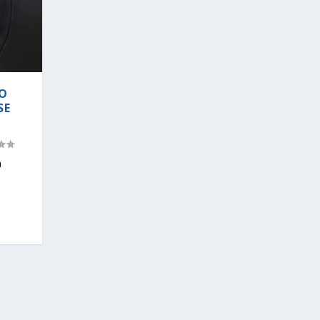
ÃO
SE
a