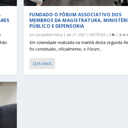
A
FUNDADO O FÓRUM ASSOCIATIVO DOS
ARES
MEMBROS DA MAGISTRATURA, MINISTÉR
PÚBLICO E DEFENSORIA
por
Jacqueline Heluy
|
set 27, 2021
|
NOTÍCIAS
|
0
|
nhão
Em solenidade realizada na manhã desta segunda-feir
foi constituído, oficialmente, o Fórum...
LEIA MAIS