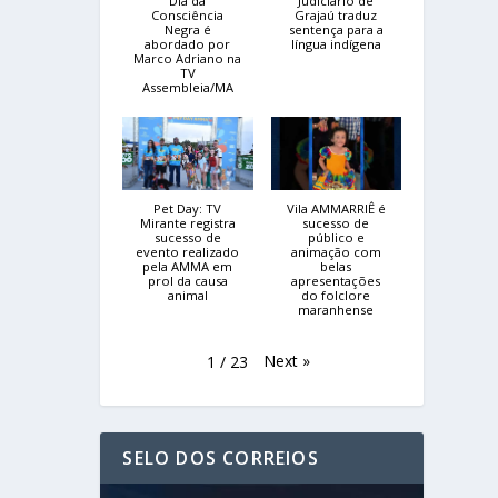
Dia da
Judiciário de
Consciência
Grajaú traduz
Negra é
sentença para a
abordado por
língua indígena
Marco Adriano na
TV
Assembleia/MA
Pet Day: TV
Vila AMMARRIÊ é
Mirante registra
sucesso de
sucesso de
público e
evento realizado
animação com
pela AMMA em
belas
prol da causa
apresentações
animal
do folclore
maranhense
Next
»
1
/
23
SELO DOS CORREIOS