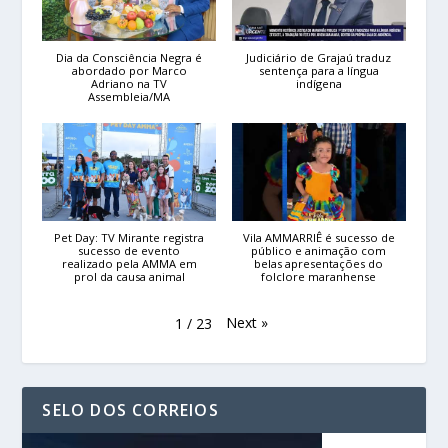
Dia da Consciência Negra é
Judiciário de Grajaú traduz
abordado por Marco
sentença para a língua
Adriano na TV
indígena
Assembleia/MA
Pet Day: TV Mirante registra
Vila AMMARRIÊ é sucesso de
sucesso de evento
público e animação com
realizado pela AMMA em
belas apresentações do
prol da causa animal
folclore maranhense
Next
»
1
/
23
SELO DOS CORREIOS