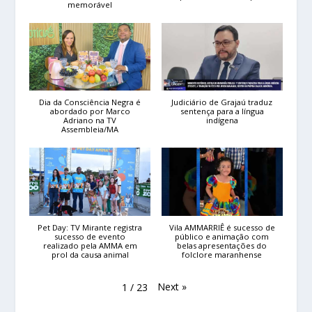
memorável
Dia da Consciência Negra é
Judiciário de Grajaú traduz
abordado por Marco
sentença para a língua
Adriano na TV
indígena
Assembleia/MA
Pet Day: TV Mirante registra
Vila AMMARRIÊ é sucesso de
sucesso de evento
público e animação com
realizado pela AMMA em
belas apresentações do
prol da causa animal
folclore maranhense
Next
»
1
/
23