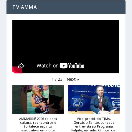
TV AMMA
Next
»
1
/
23
AMMARRIÊ 2026 celebra
Vice-presid. do TJMA,
cultura, reencontros e
Gervásio Santos concede
fortalece espírito
entrevista ao Programa
associativo em noite
Palpite, na rádio O Imparcial