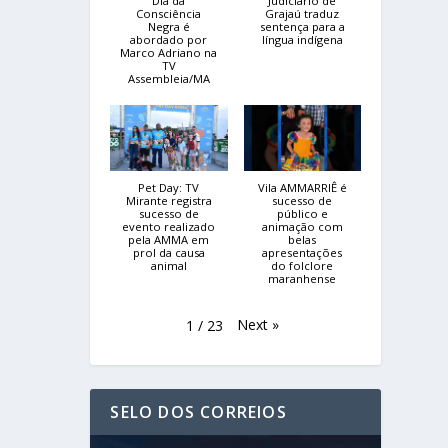
Dia da
Judiciário de
Consciência
Grajaú traduz
Negra é
sentença para a
abordado por
língua indígena
Marco Adriano na
TV
Assembleia/MA
Pet Day: TV
Vila AMMARRIÊ é
Mirante registra
sucesso de
sucesso de
público e
evento realizado
animação com
pela AMMA em
belas
prol da causa
apresentações
animal
do folclore
maranhense
Next
»
1
/
23
SELO DOS CORREIOS