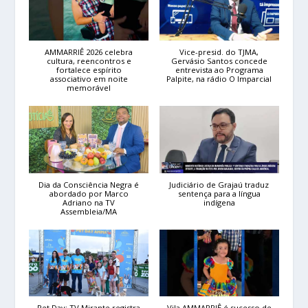
AMMARRIÊ 2026 celebra
Vice-presid. do TJMA,
cultura, reencontros e
Gervásio Santos concede
fortalece espírito
entrevista ao Programa
associativo em noite
Palpite, na rádio O Imparcial
memorável
Dia da Consciência Negra é
Judiciário de Grajaú traduz
abordado por Marco
sentença para a língua
Adriano na TV
indígena
Assembleia/MA
Pet Day: TV Mirante registra
Vila AMMARRIÊ é sucesso de