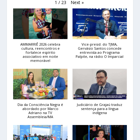
Next
»
1
/
23
AMMARRIÊ 2026 celebra
Vice-presid. do TJMA,
cultura, reencontros e
Gervásio Santos concede
fortalece espírito
entrevista ao Programa
associativo em noite
Palpite, na rádio O Imparcial
memorável
Dia da Consciência Negra é
Judiciário de Grajaú traduz
abordado por Marco
sentença para a língua
Adriano na TV
indígena
Assembleia/MA